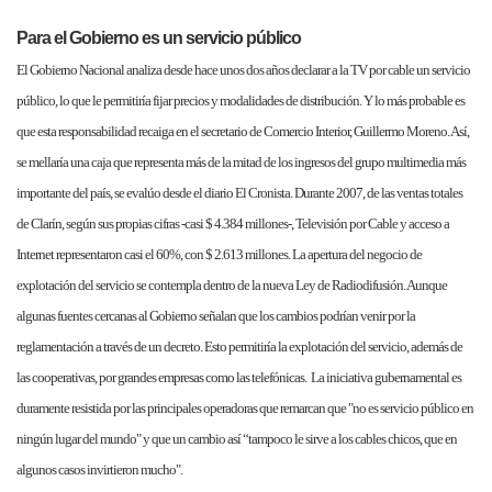
Para el Gobierno es un servicio público
El Gobierno Nacional analiza desde hace unos dos años declarar a la TV por cable un servicio
público, lo que le permitiría fijar precios y modalidades de distribución. Y lo más probable es
que esta responsabilidad recaiga en el secretario de Comercio Interior, Guillermo Moreno. Así,
se mellaría una caja que representa más de la mitad de los ingresos del grupo multimedia más
importante del país, se evalúo desde el diario El Cronista. Durante 2007, de las ventas totales
de Clarín, según sus propias cifras -casi $ 4.384 millones-, Televisión por Cable y acceso a
Internet representaron casi el 60%, con $ 2.613 millones. La apertura del negocio de
explotación del servicio se contempla dentro de la nueva Ley de Radiodifusión. Aunque
algunas fuentes cercanas al Gobierno señalan que los cambios podrían venir por la
reglamentación a través de un decreto. Esto permitiría la explotación del servicio, además de
las cooperativas, por grandes empresas como las telefónicas. La iniciativa gubernamental es
duramente resistida por las principales operadoras que remarcan que "no es servicio público en
ningún lugar del mundo" y que un cambio así “tampoco le sirve a los cables chicos, que en
algunos casos invirtieron mucho".