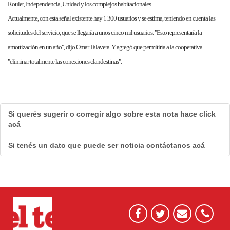
Roulet, Independencia, Unidad y los complejos habitacionales.
Actualmente, con esta señal existente hay 1.300 usuarios y se estima, teniendo en cuenta las
solicitudes del servicio, que se llegaría a unos cinco mil usuarios. "Esto representaría la
amortización en un año", dijo Omar Talavera. Y agregó que permitiría a la cooperativa
"eliminar totalmente las conexiones clandestinas".
Si querés sugerir o corregir algo sobre esta nota hace click
acá
Si tenés un dato que puede ser noticia contáctanos acá