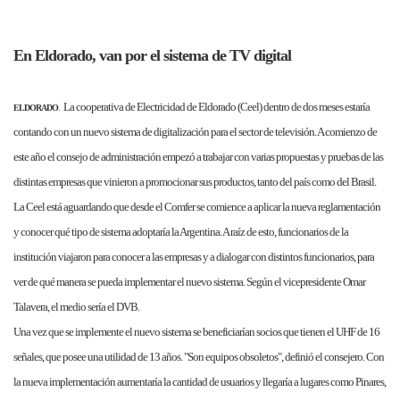
En Eldorado, van por el sistema de TV digital
La cooperativa de Electricidad de Eldorado (Ceel) dentro de dos meses estaría
ELDORADO
.
contando con un nuevo sistema de digitalización para el sector de televisión. A comienzo de
este año el consejo de administración empezó a trabajar con varias propuestas y pruebas de las
distintas empresas que vinieron a promocionar sus productos, tanto del país como del Brasil.
La Ceel está aguardando que desde el Comfer se comience a aplicar la nueva reglamentación
y conocer qué tipo de sistema adoptaría la Argentina. A raíz de esto, funcionarios de la
institución viajaron para conocer a las empresas y a dialogar con distintos funcionarios, para
ver de qué manera se pueda implementar el nuevo sistema. Según el vicepresidente Omar
Talavera, el medio sería el DVB.
Una vez que se implemente el nuevo sistema se beneficiarían socios que tienen el UHF de 16
señales, que posee una utilidad de 13 años. "Son equipos obsoletos", definió el consejero. Con
la nueva implementación aumentaría la cantidad de usuarios y llegaría a lugares como Pinares,