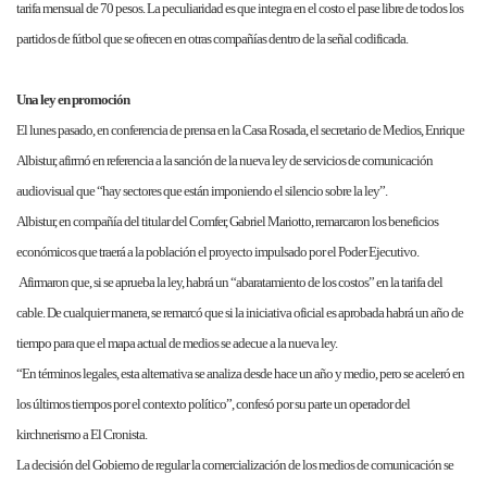
tarifa mensual de 70 pesos. La peculiaridad es que integra en el costo el pase libre de todos los
partidos de fútbol que se ofrecen en otras compañías dentro de la señal codificada.
Una ley en promoción
El lunes pasado, en conferencia de prensa en la Casa Rosada, el secretario de Medios, Enrique
Albistur, afirmó en referencia a la sanción de la nueva ley de servicios de comunicación
audiovisual que “hay sectores que están imponiendo el silencio sobre la ley”.
Albistur, en compañía del titular del Comfer, Gabriel Mariotto, remarcaron los beneficios
económicos que traerá a la población el proyecto impulsado por el Poder Ejecutivo.
Afirmaron que, si se aprueba la ley, habrá un “abaratamiento de los costos” en la tarifa del
cable. De cualquier manera, se remarcó que si la iniciativa oficial es aprobada habrá un año de
tiempo para que el mapa actual de medios se adecue a la nueva ley.
“En términos legales, esta alternativa se analiza desde hace un año y medio, pero se aceleró en
los últimos tiempos por el contexto político”, confesó por su parte un operador del
kirchnerismo a El Cronista.
La decisión del Gobierno de regular la comercialización de los medios de comunicación se