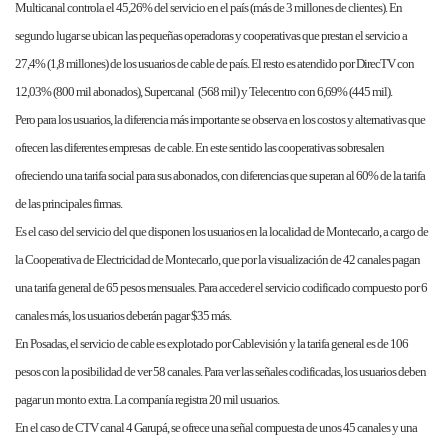
Multicanal controla el 45,26% del servicio en el país (más de 3 millones de clientes). En
segundo lugar se ubican las pequeñas operadoras y cooperativas que prestan el servicio a
27,4% (1,8 millones) de los usuarios de cable de país. El resto es atendido por DirecTV con
12,03% (800 mil abonados), Supercanal (568 mil) y Telecentro con 6,69% (445 mil).
Pero para los usuarios, la diferencia más importante se observa en los costos y alternativas que
ofrecen las diferentes empresas de cable. En este sentido las cooperativas sobresalen
ofreciendo una tarifa social para sus abonados, con diferencias que superan al 60% de la tarifa
de las principales firmas.
Es el caso del servicio del que disponen los usuarios en la localidad de Montecarlo, a cargo de
la Cooperativa de Electricidad de Montecarlo, que por la visualización de 42 canales pagan
una tarifa general de 65 pesos mensuales. Para acceder el servicio codificado compuesto por 6
canales más, los usuarios deberán pagar $35 más.
En Posadas, el servicio de cable es explotado por Cablevisión y la tarifa general es de 106
pesos con la posibilidad de ver 58 canales. Para ver las señales codificadas, los usuarios deben
pagar un monto extra. La companía registra 20 mil usuarios.
En el caso de CTV canal 4 Garupá, se ofrece una señal compuesta de unos 45 canales y una