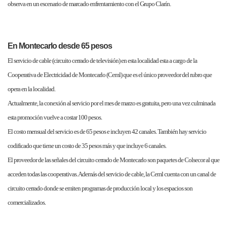
observa en un escenario de marcado enfrentamiento con el Grupo Clarín.
En Montecarlo desde 65 pesos
El servicio de cable (circuito cerrado de televisión) en esta localidad esta a cargo de la
Cooperativa de Electricidad de Montecarlo (Ceml) que es el único proveedor del rubro que
opera en la localidad.
Actualmente, la conexión al servicio por el mes de marzo es gratuita, pero una vez culminada
esta promoción vuelve a costar 100 pesos.
El costo mensual del servicio es de 65 pesos e incluyen 42 canales. También hay servicio
codificado que tiene un costo de 35 pesos más y que incluye 6 canales.
El proveedor de las señales del circuito cerrado de Montecarlo son paquetes de Colsecor al que
acceden todas las cooperativas. Además del servicio de cable, la Ceml cuenta con un canal de
circuito cerrado donde se emiten programas de producción local y los espacios son
comercializados.