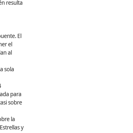
én resulta
puente. El
er el
an al
a sola
4
iada para
asi sobre
obre la
Estrellas y