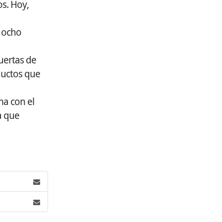
os. Hoy,
e ocho
puertas de
oductos que
ma con el
a que