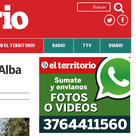
B EL TERRITORIO
RADIO
TTV
DIARIO
 Alba