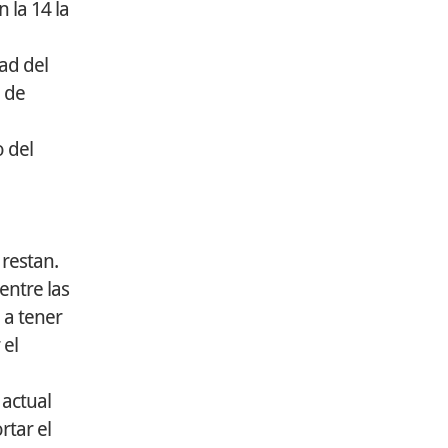
 la 14 la
dad del
o de
o del
 restan.
entre las
 a tener
 el
 actual
rtar el