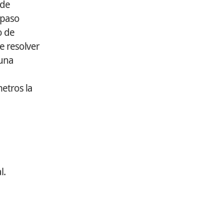
 de
 paso
o de
e resolver
 una
metros la
l.