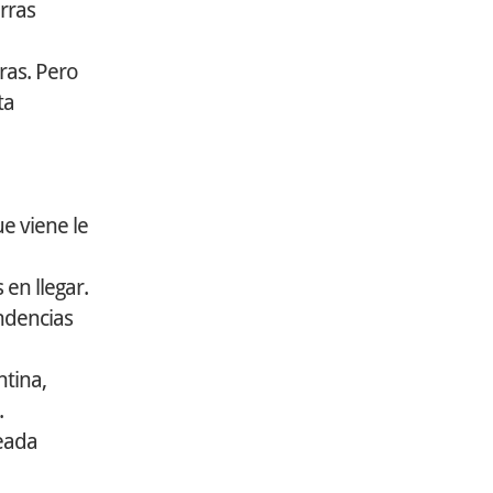
erras
cras. Pero
ta
e viene le
en llegar.
endencias
ntina,
.
seada