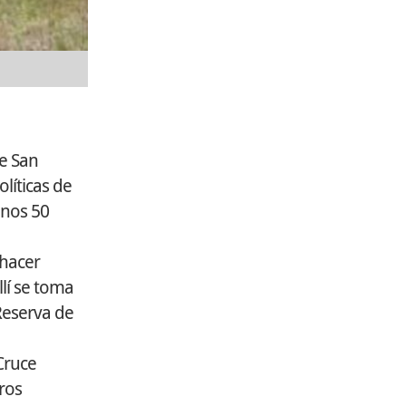
Del lado brasileño. | Las obras sobre la ruta BR 282 ya
ne San
líticas de
unos 50
 hacer
llí se toma
 Reserva de
Cruce
ros