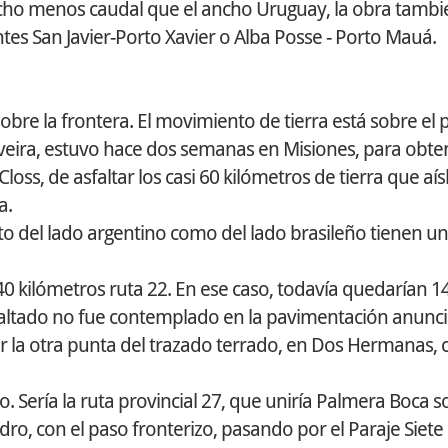
ucho menos caudal que el ancho Uruguay, la obra tambi
es San Javier-Porto Xavier o Alba Posse - Porto Mauá.
obre la frontera. El movimiento de tierra está sobre el 
veira, estuvo hace dos semanas en Misiones, para obten
s, de asfaltar los casi 60 kilómetros de tierra que aísl
a.
to del lado argentino como del lado brasileño tienen un
s 40 kilómetros ruta 22. En ese caso, todavía quedarían 1
asfaltado no fue contemplado en la pavimentación anunc
r la otra punta del trazado terrado, en Dos Hermanas, c
 Sería la ruta provincial 27, que uniría Palmera Boca s
ro, con el paso fronterizo, pasando por el Paraje Siete 