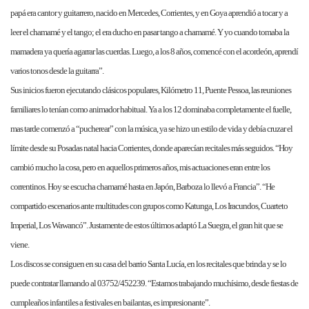
papá era cantor y guitarrero, nacido en Mercedes, Corrientes, y en Goya aprendió a tocar y a
leer el chamamé y el tango; el era ducho en pasar tango a chamamé. Y yo cuando tomaba la
mamadera ya quería agarrar las cuerdas. Luego, a los 8 años, comencé con el acordeón, aprendí
varios tonos desde la guitarra”.
Sus inicios fueron ejecutando clásicos populares, Kilómetro 11, Puente Pessoa, las reuniones
familiares lo tenían como animador habitual. Ya a los 12 dominaba completamente el fuelle,
mas tarde comenzó a “pucherear” con la música, ya se hizo un estilo de vida y debía cruzar el
límite desde su Posadas natal hacia Corrientes, donde aparecían recitales más seguidos. “Hoy
cambió mucho la cosa, pero en aquellos primeros años, mis actuaciones eran entre los
correntinos. Hoy se escucha chamamé hasta en Japón, Barboza lo llevó a Francia”. “He
compartido escenarios ante multitudes con grupos como Katunga, Los Iracundos, Cuarteto
Imperial, Los Wawancó”. Justamente de estos últimos adaptó La Suegra, el gran hit que se
viene.
Los discos se consiguen en su casa del barrio Santa Lucía, en los recitales que brinda y se lo
puede contratar llamando al 03752/452239. “Estamos trabajando muchísimo, desde fiestas de
cumpleaños infantiles a festivales en bailantas, es impresionante”.