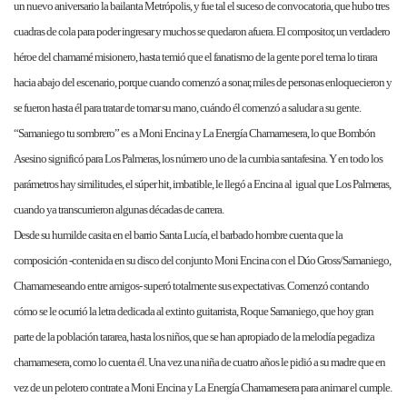
un nuevo aniversario la bailanta Metrópolis, y fue tal el suceso de convocatoria, que hubo tres
cuadras de cola para poder ingresar y muchos se quedaron afuera. El compositor, un verdadero
héroe del chamamé misionero, hasta temió que el fanatismo de la gente por el tema lo tirara
hacia abajo del escenario, porque cuando comenzó a sonar, miles de personas enloquecieron y
se fueron hasta él para tratar de tomar su mano, cuándo él comenzó a saludar a su gente.
“Samaniego tu sombrero” es a Moni Encina y La Energía Chamamesera, lo que Bombón
Asesino significó para Los Palmeras, los número uno de la cumbia santafesina. Y en todo los
parámetros hay similitudes, el súper hit, imbatible, le llegó a Encina al igual que Los Palmeras,
cuando ya transcurrieron algunas décadas de carrera.
Desde su humilde casita en el barrio Santa Lucía, el barbado hombre cuenta que la
composición -contenida en su disco del conjunto Moni Encina con el Dúo Gross/Samaniego,
Chamameseando entre amigos- superó totalmente sus expectativas. Comenzó contando
cómo se le ocurrió la letra dedicada al extinto guitarrista, Roque Samaniego, que hoy gran
parte de la población tararea, hasta los niños, que se han apropiado de la melodía pegadiza
chamamesera, como lo cuenta él. Una vez una niña de cuatro años le pidió a su madre que en
vez de un pelotero contrate a Moni Encina y La Energía Chamamesera para animar el cumple.