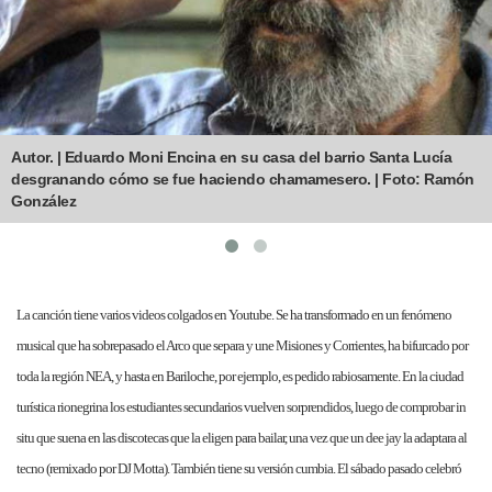
Autor. | Eduardo Moni Encina en su casa del barrio Santa Lucía
desgranando cómo se fue haciendo chamamesero. | Foto: Ramón
González
La canción tiene varios videos colgados en Youtube. Se ha transformado en un fenómeno
musical que ha sobrepasado el Arco que separa y une Misiones y Corrientes, ha bifurcado por
toda la región NEA, y hasta en Bariloche, por ejemplo, es pedido rabiosamente. En la ciudad
turística rionegrina los estudiantes secundarios vuelven sorprendidos, luego de comprobar in
situ que suena en las discotecas que la eligen para bailar, una vez que un dee jay la adaptara al
tecno (remixado por DJ Motta). También tiene su versión cumbia. El sábado pasado celebró