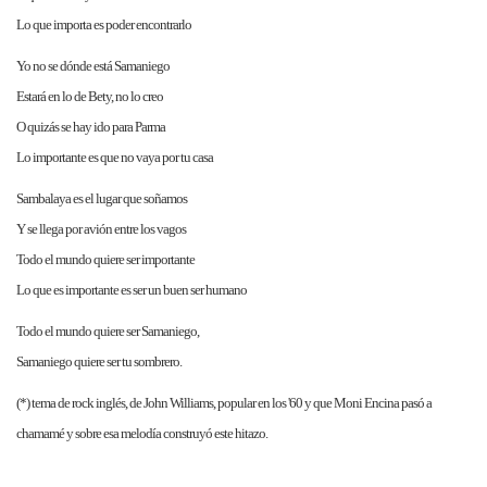
Lo que importa es poder encontrarlo
Yo no se dónde está Samaniego
Estará en lo de Bety, no lo creo
O quizás se hay ido para Parma
Lo importante es que no vaya por tu casa
Sambalaya es el lugar que soñamos
Y se llega por avión entre los vagos
Todo el mundo quiere ser importante
Lo que es importante es ser un buen ser humano
Todo el mundo quiere ser Samaniego,
Samaniego quiere ser tu sombrero.
(*) tema de rock inglés, de John Williams, popular en los '60 y que Moni Encina pasó a
chamamé y sobre esa melodía construyó este hitazo.