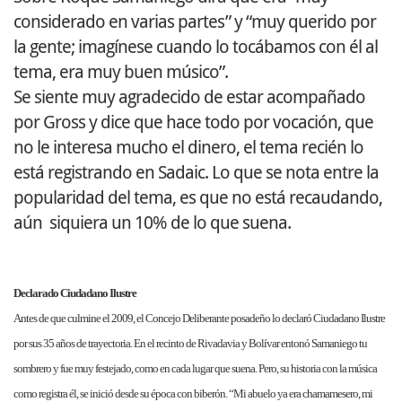
considerado en varias partes” y “muy querido por
la gente; imagínese cuando lo tocábamos con él al
tema, era muy buen músico”.
Se siente muy agradecido de estar acompañado
por Gross y dice que hace todo por vocación, que
no le interesa mucho el dinero, el tema recién lo
está registrando en Sadaic. Lo que se nota entre la
popularidad del tema, es que no está recaudando,
aún siquiera un 10% de lo que suena.
Declarado Ciudadano Ilustre
Antes de que culmine el 2009, el Concejo Deliberante posadeño lo declaró Ciudadano Ilustre
por sus 35 años de trayectoria. En el recinto de Rivadavia y Bolívar entonó Samaniego tu
sombrero y fue muy festejado, como en cada lugar que suena. Pero, su historia con la música
como registra él, se inició desde su época con biberón. “Mi abuelo ya era chamamesero, mi