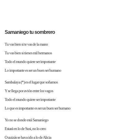
Samaniego tu sombrero
Tu vas bien si te vas de la mano
Tu vas bien si tienes mil hermanos
Todo el mundo quiere ser importante
Lo importante es ser un buen ser humano
Sambalaya (*) es el lugar que soñamos
Y se llega por avión entre los vagos
Todo el mundo quiere ser importante
Lo que es importante es ser un buen ser humano
Yo no se donde está Samaniego
Estará en lo de Susi, no lo creo
O quizás se haya ido a lo de Alicia