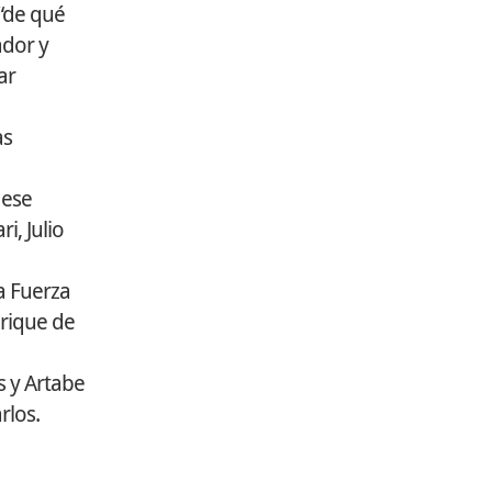
“de qué
ador y
ar
as
 ese
i, Julio
la Fuerza
nrique de
s y Artabe
rlos.