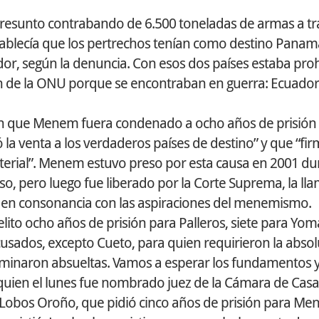
 presunto contrabando de 6.500 toneladas de armas a tr
tablecía que los pertrechos tenían como destino Panam
or, según la denuncia. Con esos dos países estaba proh
n de la ONU porque se encontraban en guerra: Ecuador
eron que Menem fuera condenado a ocho años de prisión
la venta a los verdaderos países de destino” y que “fir
terial”. Menem estuvo preso por esta causa en 2001 dur
so, pero luego fue liberado por la Corte Suprema, la ll
ó en consonancia con las aspiraciones del menemismo.
lito ocho años de prisión para Palleros, siete para Yom
acusados, excepto Cueto, para quien requirieron la absol
minaron absueltas. Vamos a esperar los fundamentos 
y, quien el lunes fue nombrado juez de la Cámara de Casa
Lobos Oroño, que pidió cinco años de prisión para Me