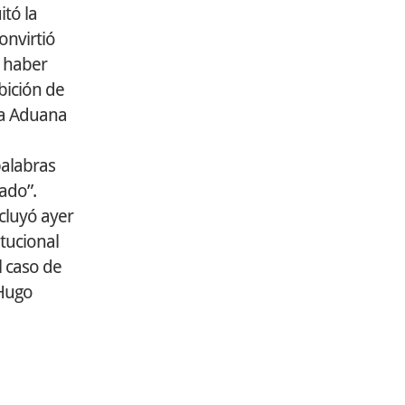
tó la
onvirtió
r haber
bición de
 la Aduana
palabras
nado”.
ncluyó ayer
itucional
l caso de
 Hugo