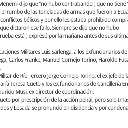
enem- dijo que “no hubo contrabando”, que no tiene 
er el rumbo de las toneladas de armas que fueron a Ecu
nflictos bélicos y por ello les estaba prohibido compr
 qué dictaron ese fallo. Siempre se dijo que no hubo
ueba está”, expresó por la mañana antes de sus últim
aciones Militares Luis Sarlenga, a los exfuncionarios de
a, Carlos Franke, Manuel Cornejo Torino, Haroldo Fusar
.
ilitar de Río Tercero Jorge Cornejo Torino, el ex jefe de 
aría Teresa Cueto y los ex funcionarios de Cancillería E
auricio Musi, ex director de coordinación.
Cueto por prescripción de la acción penal, pero solo Ima
ados y Losada se pronunció en disidencia y por condena