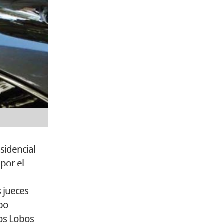
sidencial
por el
s jueces
ubo
los Lobos