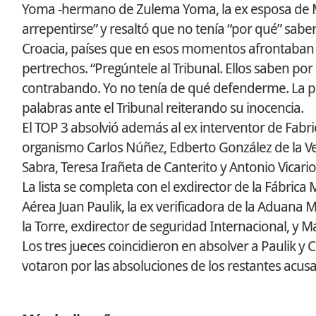
Yoma -hermano de Zulema Yoma, la ex esposa de M
arrepentirse” y resaltó que no tenía “por qué” sab
Croacia, países que en esos momentos afrontaban co
pertrechos. “Pregúntele al Tribunal. Ellos saben por
contrabando. Yo no tenía de qué defenderme. La pr
palabras ante el Tribunal reiterando su inocencia.
El TOP 3 absolvió además al ex interventor de Fabric
organismo Carlos Núñez, Edberto González de la Veg
Sabra, Teresa Irañeta de Canterito y Antonio Vicario
La lista se completa con el exdirector de la Fábrica M
Aérea Juan Paulik, la ex verificadora de la Aduana M
la Torre, exdirector de seguridad Internacional, y M
Los tres jueces coincidieron en absolver a Paulik y 
votaron por las absoluciones de los restantes acus