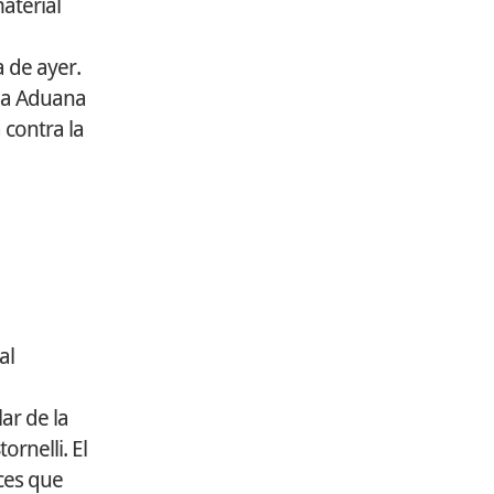
aterial
 de ayer.
 la Aduana
 contra la
al
ar de la
rnelli. El
ces que