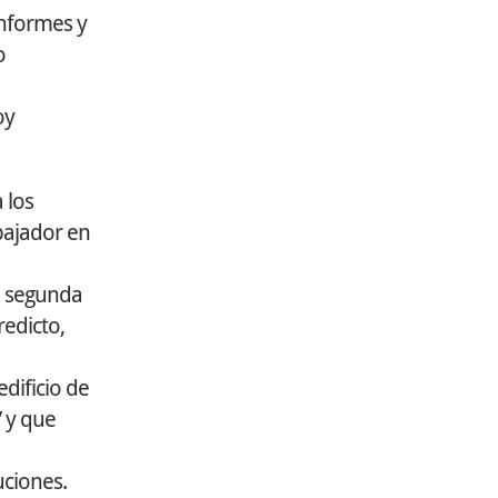
onformes y
o
oy
 los
bajador en
a segunda
redicto,
edificio de
 y que
uciones.