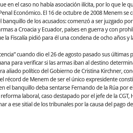
el caso no había asociación ilícita, por lo que le qui
 lo Penal Económico. El 16 de octubre de 2008 Menem se c
el banquillo de los acusados: comenzó a ser juzgado po
armas a Croacia y Ecuador, países en guerra y con prohi
e la Fiscalía pidió para él una condena de ocho años y
ocencia” cuando dio el 26 de agosto pasado sus últimas 
duana para verificar si las armas iban al destino determi
a aliado político del Gobierno de Cristina Kirchner, co
o el récord de Menem de ser el único expresidente const
 en el banquillo deba sentarse Fernando de la Rúa por e
 reforma laboral, caso destapado por el jefe de la CGT,
a ese sitial de los tribunales por la causa del pago de