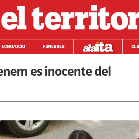
TECNO/OCIO
FÚNEBRES
CLU
Menem es inocente del