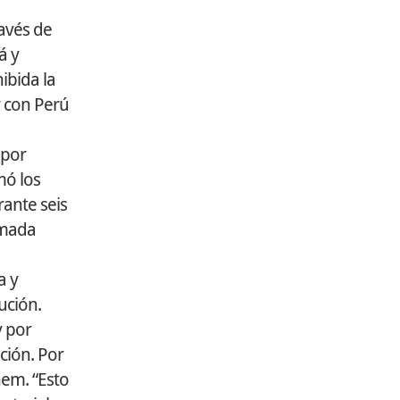
avés de
á y
ibida la
 con Perú
 por
mó los
ante seis
amada
a y
ución.
y por
ción. Por
nem. “Esto