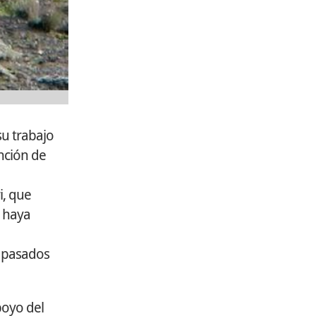
su trabajo
ención de
i, que
d haya
s pasados
poyo del