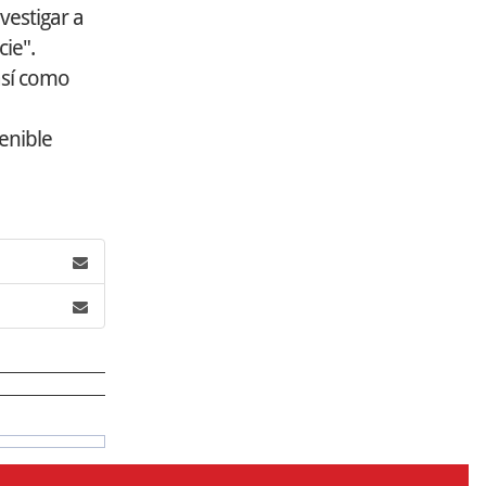
vestigar a
ie".
así como
enible