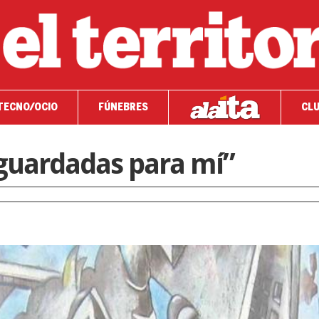
TECNO/OCIO
FÚNEBRES
CLU
guardadas para mí”