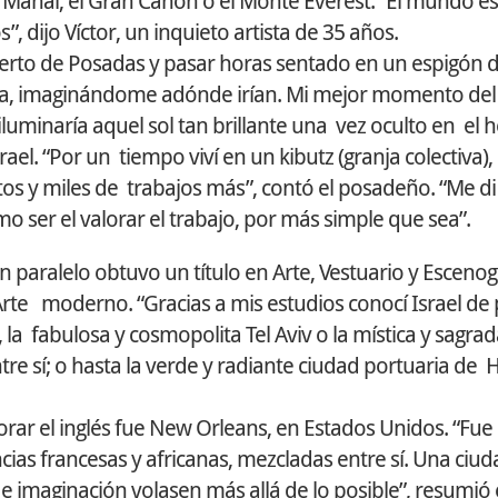
 Mahal, el Gran Cañón o el Monte Everest. “El mundo e
 dijo Víctor, un inquieto artista de 35 años.
erto de Posadas y pasar horas sentado en un espigón 
iba, imaginándome adónde irían. Mi mejor momento del 
uminaría aquel sol tan brillante una vez oculto en el h
rael. “Por un tiempo viví en un kibutz (granja colectiva)
utos y miles de trabajos más”, contó el posadeño. “Me d
o ser el valorar el trabajo, por más simple que sea”.
En paralelo obtuvo un título en Arte, Vestuario y Escenog
Arte moderno. “Gracias a mis estudios conocí Israel de
a fabulosa y cosmopolita Tel Aviv o la mística y sagrad
re sí; o hasta la verde y radiante ciudad portuaria de Ha
jorar el inglés fue New Orleans, en Estados Unidos. “Fu
cias francesas y africanas, mezcladas entre sí. Una ciud
 imaginación volasen más allá de lo posible”, resumió 