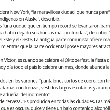
ciera New York, “la maravillosa ciudad que nunca para”
indígenas en Alaska”, describió.
. Es “una ciudad que en tiempo récord se levantaron barr
ía había dejado sus huellas más profundas”, describió. “
l Este y el Oeste. La antigua parte comunista ofrece má
 mientras que la parte occidental posee mayores atract
Víctor, es cuando se celebra el Oktoberfest, la fiesta d
oy día todo el país lo celebra un mes, donde abunda la
dos en los varones: “pantalones cortos de cuero, con ti
as damas con trenzas, vestidos largos escotados y acam
 se adueña del momento”.
de cerveza. “Es producida en todas las ciudades. Las má
 que es oscura, dulce y tiene un bajo contenido alcohóli