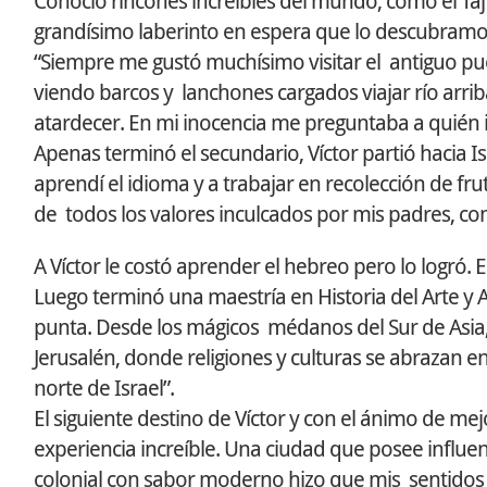
Conoció rincones increíbles del mundo, como el Taj
grandísimo laberinto en espera que lo descubramos”,
“Siempre me gustó muchísimo visitar el antiguo pu
viendo barcos y lanchones cargados viajar río arr
atardecer. En mi inocencia me preguntaba a quién il
Apenas terminó el secundario, Víctor partió hacia Is
aprendí el idioma y a trabajar en recolección de fr
de todos los valores inculcados por mis padres, com
A Víctor le costó aprender el hebreo pero lo logró. 
Luego terminó una maestría en Historia del Arte y 
punta. Desde los mágicos médanos del Sur de Asia, l
Jerusalén, donde religiones y culturas se abrazan ent
norte de Israel”.
El siguiente destino de Víctor y con el ánimo de me
experiencia increíble. Una ciudad que posee influen
colonial con sabor moderno hizo que mis sentidos e