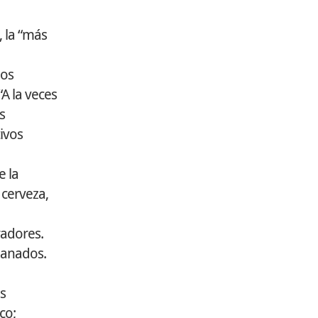
, la “más
ios
A la veces
s
ivos
e la
 cerveza,
radores.
panados.
s
co;