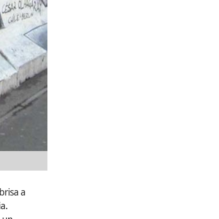
brisa a
a.