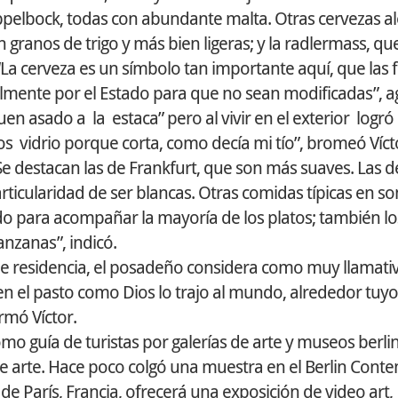
oppelbock, todas con abundante malta. Otras cervezas 
n granos de trigo y más bien ligeras; y la radlermass, qu
“La cerveza es un símbolo tan importante aquí, que las
lmente por el Estado para que no sean modificadas”, a
en asado a la estaca” pero al vivir en el exterior logró
vidrio porque corta, como decía mi tío”, bromeó Vícto
 Se destacan las de Frankfurt, que son más suaves. Las d
ticularidad de ser blancas. Otras comidas típicas en so
do para acompañar la mayoría de los platos; también l
anzanas”, indicó.
de residencia, el posadeño considera como muy llamativ
n el pasto como Dios lo trajo al mundo, alrededor tuyo
rmó Víctor.
omo guía de turistas por galerías de arte y museos berli
de arte. Hace poco colgó una muestra en el Berlin Con
de París, Francia, ofrecerá una exposición de video art,