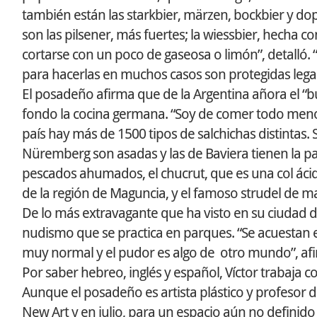
también están las starkbier, märzen, bockbier y d
son las pilsener, más fuertes; la wiessbier, hecha co
cortarse con un poco de gaseosa o limón”, detalló. 
para hacerlas en muchos casos son protegidas lega
El posadeño afirma que de la Argentina añora el “bu
fondo la cocina germana. “Soy de comer todo menos 
país hay más de 1500 tipos de salchichas distintas.
Nüremberg son asadas y las de Baviera tienen la par
pescados ahumados, el chucrut, que es una col áci
de la región de Maguncia, y el famoso strudel de m
De lo más extravagante que ha visto en su ciudad 
nudismo que se practica en parques. “Se acuestan e
muy normal y el pudor es algo de otro mundo”, afi
Por saber hebreo, inglés y español, Víctor trabaja c
Aunque el posadeño es artista plástico y profesor 
New Art y en julio, para un espacio aún no definido 