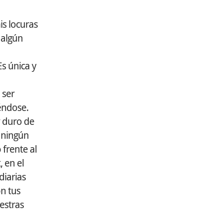
is locuras
 algún
Es única y
 ser
iéndose.
y duro de
e ningún
frente al
 en el
diarias
on tus
estras