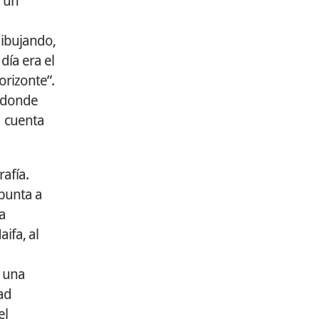
s un
dibujando,
día era el
orizonte”.
, donde
i cuenta
rafía.
 punta a
a
ifa, al
e una
ad
el