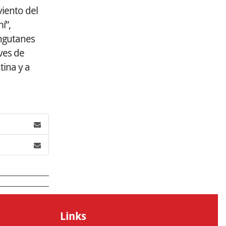
viento del
í”,
angutanes
ves de
tina y a
Links