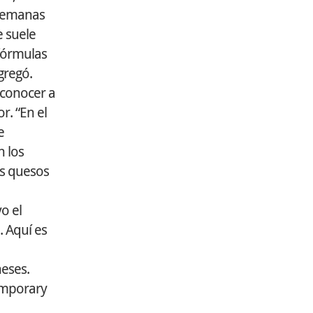
alemanas
e suele
 fórmulas
gregó.
 conocer a
r. “En el
e
n los
os quesos
o el
. Aquí es
neses.
temporary