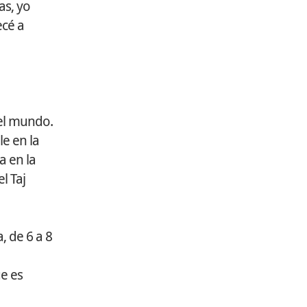
as, yo
ecé a
 el mundo.
le en la
a en la
l Taj
, de 6 a 8
ue es