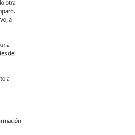
do otra
omparó.
vo, a
 una
des del
to a
formación