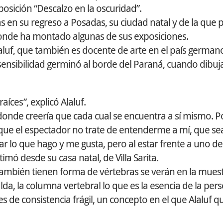
posición “Descalzo en la oscuridad”.
 en su regreso a Posadas, su ciudad natal y de la que pa
donde ha montado algunas de sus exposiciones.
laluf, que también es docente de arte en el país germano
 sensibilidad germinó al borde del Paraná, cuando dibuj
íces”, explicó Alaluf.
donde creería que cada cual se encuentra a sí mismo. P
que el espectador no trate de entenderme a mí, que se
 lo que hago y me gusta, pero al estar frente a uno de
mó desde su casa natal, de Villa Sarita.
ambién tienen forma de vértebras se verán en la muestr
lda, la columna vertebral lo que es la esencia de la per
es de consistencia frágil, un concepto en el que Alaluf q