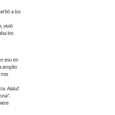
rtió a los
, vivió
aba los
or eso en
a amplio
 mis
a. Alaluf
sona”.
uiere