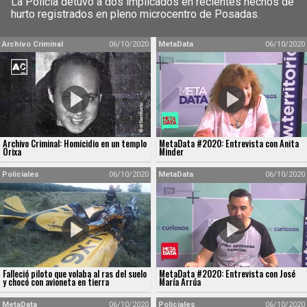
La Policía detuvo a dos implicados en recientes hechos de
hurto registrados en pleno microcentro de Posadas.
Archivo Criminal
06/10/2020
MetaData
06/10/2020
Archivo Criminal: Homicidio en un templo
MetaData #2020: Entrevista con Anita
Orixa
Minder
Policiales
06/10/2020
MetaData
06/10/2020
Falleció piloto que volaba al ras del suelo
MetaData #2020: Entrevista con José
y chocó con avioneta en tierra
María Arrúa
MetaData
06/10/2020
Policiales
06/10/2020