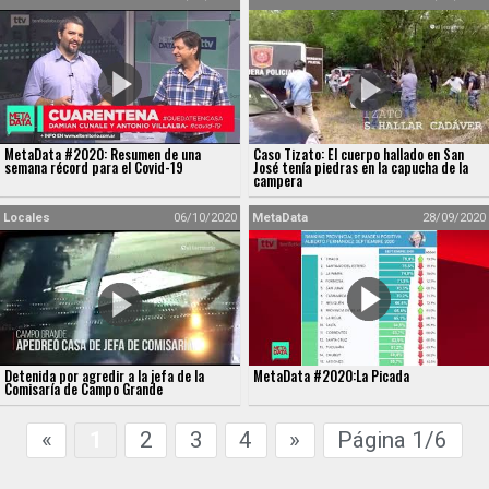
MetaData #2020: Resumen de una
Caso Tizato: El cuerpo hallado en San
semana récord para el Covid-19
José tenía piedras en la capucha de la
campera
Locales
06/10/2020
MetaData
28/09/2020
Detenida por agredir a la jefa de la
MetaData #2020:La Picada
Comisaría de Campo Grande
«
1
2
3
4
»
Página 1/6