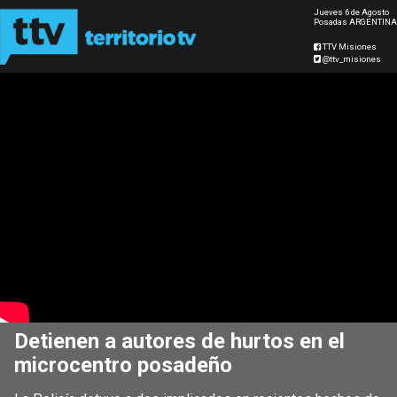
Jueves 6 de Agosto
Posadas ARGENTINA
TTV Misiones
@ttv_misiones
Detienen a autores de hurtos en el
microcentro posadeño