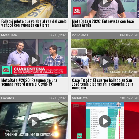
Falleció piloto que volaba al ras del suelo
MetaData #2020: Entrevista con José
y chocó con avioneta en tierra
María Arrúa
MetaData
06/10/2020
Policiales
06/10/2020
MetaData #2020: Resumen de una
Caso Tizato: El cuerpo hallado en San
semana récord para el Covid-19
José tenía piedras en la capucha de la
campera
Locales
06/10/2020
MetaData
28/09/2020