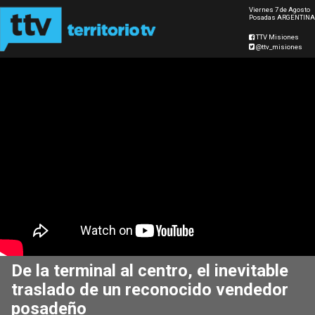
Viernes 7 de Agosto
Posadas ARGENTINA
TTV Misiones
@ttv_misiones
De la terminal al centro, el inevitable
traslado de un reconocido vendedor
posadeño