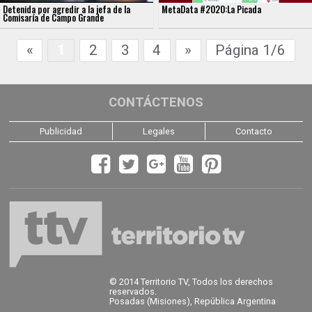
Detenida por agredir a la jefa de la
MetaData #2020:La Picada
Comisaría de Campo Grande
«
1
2
3
4
»
Página 1/6
CONTÁCTENOS
Publicidad
Legales
Contacto
© 2014 Territorio TV, Todos los derechos
reservados.
Posadas (Misiones), República Argentina